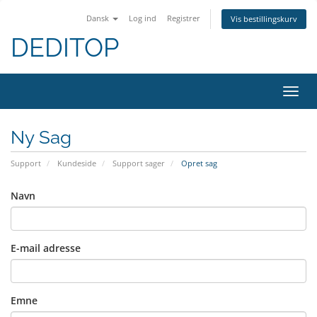
Dansk
Log ind
Registrer
Vis bestillingskurv
DEDITOP
Skift
navig
Ny Sag
Support
Kundeside
Support sager
Opret sag
Navn
E-mail adresse
Emne