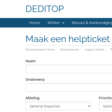
DEDITOP
Home
Winkel
Nieuws & Aankondigin
Maak een helpticket
Klantensysteem Home
Klantenpaneel
Support tickets
T
Naam
Onderwerp
Afdeling
Priorite