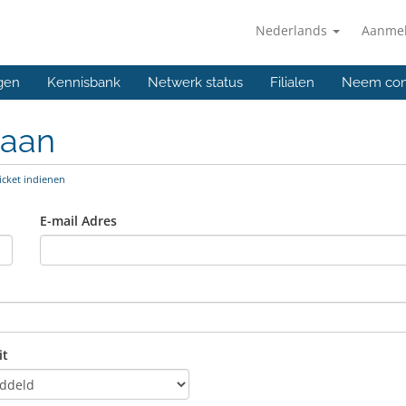
Nederlands
Aanme
gen
Kennisbank
Netwerk status
Filialen
Neem con
 aan
icket indienen
E-mail Adres
it