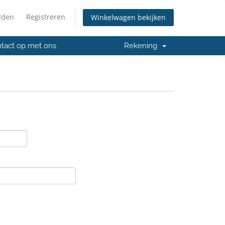
lden
Registreren
Winkelwagen bekijken
tact op met ons
Rekening