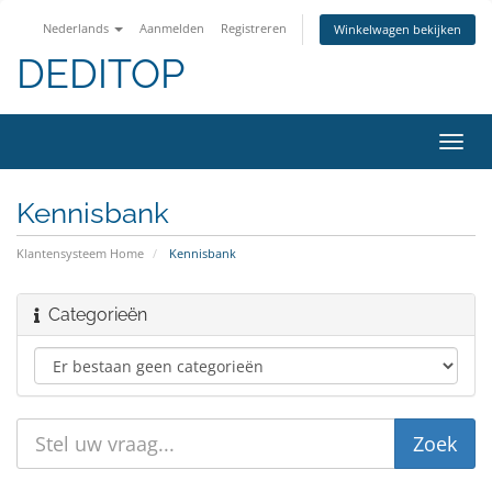
Nederlands
Aanmelden
Registreren
Winkelwagen bekijken
DEDITOP
Navig
in-/u
Kennisbank
Klantensysteem Home
Kennisbank
Categorieën