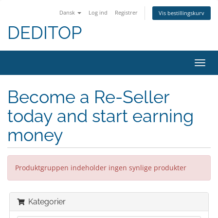
Dansk
Log ind
Registrer
Vis bestillingskurv
DEDITOP
Skift
navig
Become a Re-Seller
today and start earning
money
Produktgruppen indeholder ingen synlige produkter
Kategorier