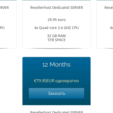
ERVER
Resellerhost Dedicated SERVER
Rese
29.95 euro
CPU
4x Quad core 3.4 GHZ CPU
4
32 GB RAM
5TB SPACE
12 Months
€79.95EUR однократно
Заказать
Resellerhost Dedicated SERVER