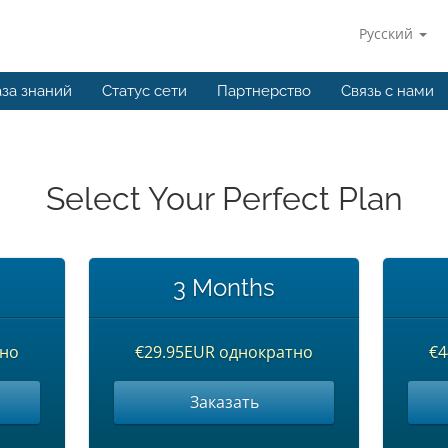
Русский
за знаний
Статус сети
Партнерство
Связь с нами
Select Your Perfect Plan
3 Months
тно
€29.95EUR однократно
€4
Заказать