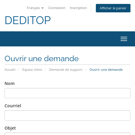
Français
Connexion
Inscription
Afficher le panier
DEDITOP
Bascu
la
navig
Ouvrir une demande
Accueil
Espace client
Demande de support
Ouvrir une demande
Nom
Courriel
Objet