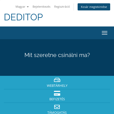
Magyar
Bejelentkezés
Regisztráció
Kosár megtekintése
DEDITOP
Váltá
a
navig
Mit szeretne csinálni ma?
WEBTÁRHELY
BEFIZETÉS
TÁMOGATÁS