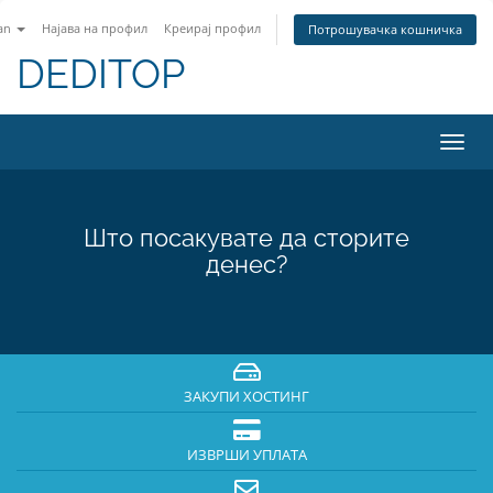
an
Најава на профил
Креирај профил
Потрошувачка кошничка
DEDITOP
Вклу
ја
нави
Што посакувате да сторите
денес?
ЗАКУПИ ХОСТИНГ
ИЗВРШИ УПЛАТА