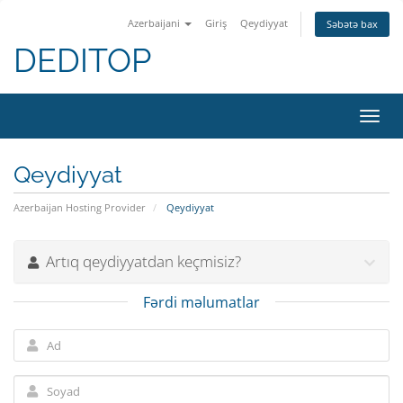
Azerbaijani
Giriş
Qeydiyyat
Səbətə bax
DEDITOP
Naviq
keçid
Qeydiyyat
Azerbaijan Hosting Provider
Qeydiyyat
Artıq qeydiyyatdan keçmisiz?
Fərdi məlumatlar