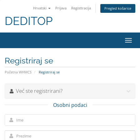
Hrvatski
Prijava
Registtracija
Pregled košarice
DEDITOP
Preba
navig
Registriraj se
Početna WHMCS
Registriraj se
Već ste registrirani?
Osobni podaci