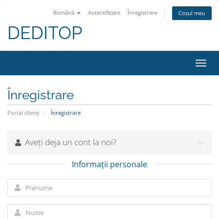
Română
Autentificare
Înregistrare
Coșul meu
DEDITOP
Navi
Toggl
Înregistrare
Portal clienți
Înregistrare
Aveți deja un cont la noi?
Informații personale