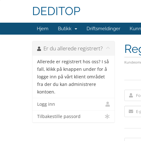
DEDITOP
Hjem
Butikk
Driftsmeldinger
Kunn
Reg
Er du allerede registrert?
Allerede er registrert hos oss? I så
Kundeomr
fall, klikk på knappen under for å
logge inn på vårt klient området
fra der du kan administrere
kontoen.
Logg inn
Tilbakestille passord