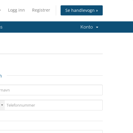
Logg inn
Registrer
Se handlevogn »
ss
Konto
n