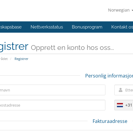
Norwegian
skapsbase
Nettverksstatus
Bonusprogram
Kontakt o
istrer
Opprett en konto hos oss...
ådet
Registrer
Personlig informasjo
+31
Fakturaadresse