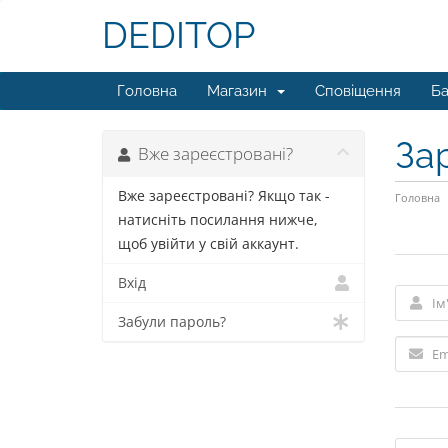
DEDITOP
Головна
Магазин
Сповіщення
Ба
За
Вже зареєстровані?
Вже зареєстровані? Якщо так -
Головна
натисніть посилання нижче,
щоб увійти у свій аккаунт.
Вхід
Забули пароль?