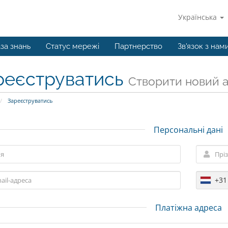
Українська
за знань
Статус мережі
Партнерство
Зв'язок з нам
реєструватись
Створити новий ак
Зареєструватись
Персональні дані
+31
Платіжна адреса