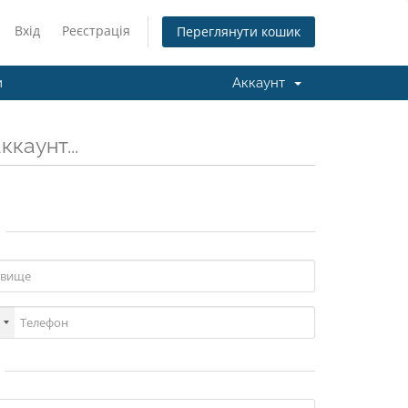
Вхід
Реєстрація
Переглянути кошик
и
Аккаунт
каунт...