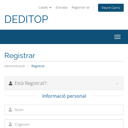
Català
Entrada
Registrar-se
Veure Carro
DEDITOP
Canv
la
nave
Registrar
Administració
Registrar
Està Registrat?:
Informació personal